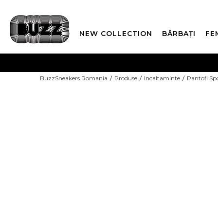
NEW COLLECTION
BĂRBAȚI
FE
PLATA
BuzzSneakers Romania
Produse
Incaltaminte
Pantofi Sp
CUMPĂRĂ ACUM, PLAT