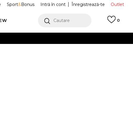
e
Sport
&
Bonus
Intră în cont
Înregistrează-te
Outlet
REW
Cautare
0
erCard!
cu Klarna
VEZI MAI MULT
Sport FORCE 1
FJ8788-001
Alertă preț redus