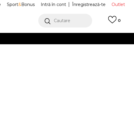
e
Sport
&
Bonus
Intră în cont
Înregistrează-te
Outlet
Cautare
0
erCard!
cu Klarna
VEZI MAI MULT
fi Sport
FB9891-600
ORDAN 1 MM
Alertă preț redus