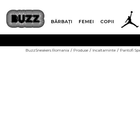
BĂRBAȚI
FEMEI
COPII
PLATA
BuzzSneakers Romania
Produse
Incaltaminte
Pantofi Sp
CUMPĂRĂ ACUM, PLAT