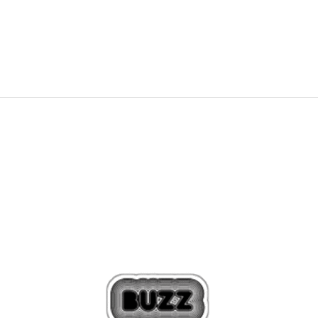
215,45
RON