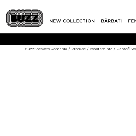
NEW COLLECTION
BĂRBAȚI
FE
PLATA
BuzzSneakers Romania
Produse
Incaltaminte
Pantofi Sp
CUMPĂRĂ ACUM, PLAT