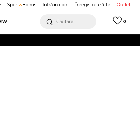
e
Sport
&
Bonus
Intră în cont
Înregistrează-te
Outlet
REW
Cautare
0
erCard!
cu Klarna
VEZI MAI MULT
port Air Max 1
FZ4346-200
ay”
Alertă preț redus