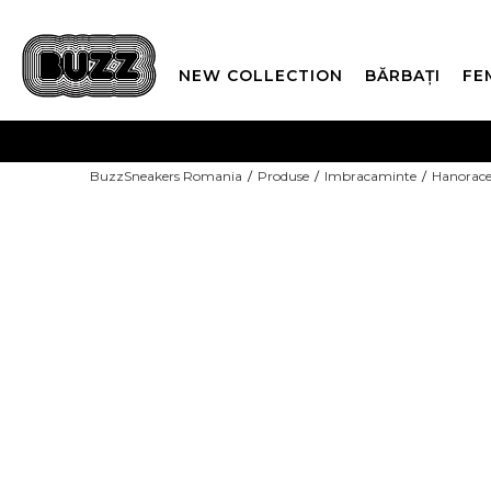
NEW COLLECTION
BĂRBAȚI
FE
PLATA
BuzzSneakers Romania
Produse
Imbracaminte
Hanorac
CUMPĂRĂ ACUM, PLAT