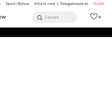
e
Sport
&
Bonus
Intră în cont
Înregistrează-te
Outlet
REW
Cautare
0
erCard!
cu Klarna
VEZI MAI MULT
e Sportswear
FV6322-010
Alertă preț redus