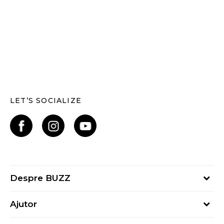
LET’S SOCIALIZE
Despre BUZZ
Despre noi
Ajutor
Hai în echipa noastră
Întrebări frecvente