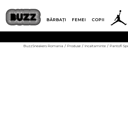
BĂRBAȚI
FEMEI
COPII
PLATA
BuzzSneakers Romania
Produse
Incaltaminte
Pantofi Sp
CUMPĂRĂ ACUM, PLAT