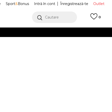
e
Sport
&
Bonus
Intră în cont
Înregistrează-te
Outlet
Cautare
0
erCard!
cu Klarna
VEZI MAI MULT
 Sport Lowland
VN000BWBSYC
Alertă preț redus