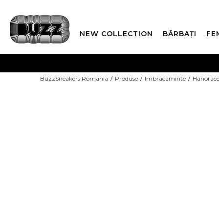
NEW COLLECTION
BĂRBAȚI
FE
PLATA
BuzzSneakers Romania
Produse
Imbracaminte
Hanorac
CUMPĂRĂ ACUM, PLAT