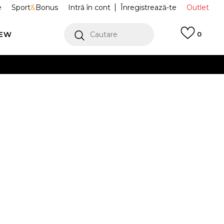
e
Sport
&
Bonus
Intră în cont
Înregistrează-te
Outlet
REW
Cautare
0
erCard!
cu Klarna
VEZI MAI MULT
ace BOOM
VN00045DBLK
 IT HOODIE
Alertă preț redus