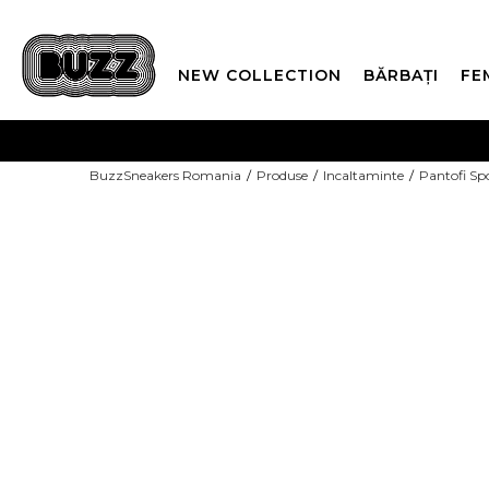
NEW COLLECTION
BĂRBAȚI
FE
PLATA
BuzzSneakers Romania
Produse
Incaltaminte
Pantofi Sp
CUMPĂRĂ ACUM, PLAT