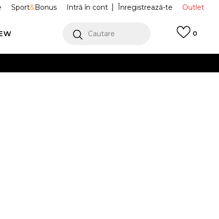
e
Sport
&
Bonus
Intră în cont
Înregistrează-te
Outlet
REW
Cautare
0
erCard!
cu Klarna
VEZI MAI MULT
Sport AIR
HF4298-100
NN TNS
Alertă preț redus