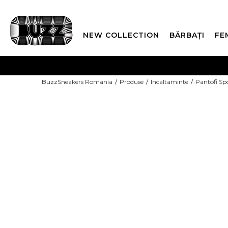
NEW COLLECTION
BĂRBAȚI
FE
PLATA
BuzzSneakers Romania
Produse
Incaltaminte
Pantofi Sp
CUMPĂRĂ ACUM, PLAT