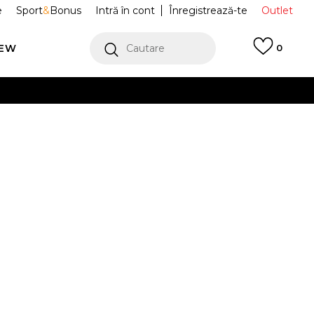
e
Sport
&
Bonus
Intră în cont
Înregistrează-te
Outlet
REW
Cautare
0
erCard!
cu Klarna
VEZI MAI MULT
Sport AIR
DV1307-130
 AIR CMFT 2
Alertă preț redus