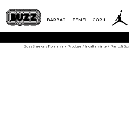
BĂRBAȚI
FEMEI
COPII
PLATA
BuzzSneakers Romania
Produse
Incaltaminte
Pantofi Sp
CUMPĂRĂ ACUM, PLAT
COPII