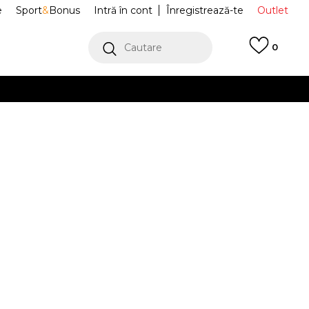
e
Sport
&
Bonus
Intră în cont
Înregistrează-te
Outlet
Cautare
0
erCard!
cu Klarna
VEZI MAI MULT
Sport Jordan 1
DR9744-061
22
7C
23.5
8C
25
9C
26
10C
27
2
13
14
15
16