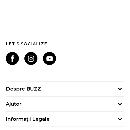
LET’S SOCIALIZE
Despre BUZZ
Despre noi
Ajutor
Hai în echipa noastră
Întrebări frecvente
Contact
Informații Legale
Cum cumpăr
Magazine