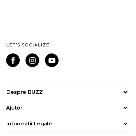
LET’S SOCIALIZE
Despre BUZZ
Despre noi
Ajutor
Hai în echipa noastră
Întrebări frecvente
Contact
Informații Legale
Cum cumpăr
Magazine
Termeni și Condiții