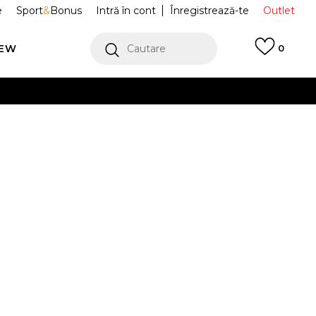
e
Sport
&
Bonus
Intră în cont
Înregistrează-te
Outlet
REW
Cautare
0
erCard!
cu Klarna
VEZI MAI MULT
race Jordan
FV7074-104
Alertă preț redus
%
)