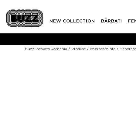
NEW COLLECTION
BĂRBAȚI
FE
PLATA
BuzzSneakers Romania
Produse
Imbracaminte
Hanorac
CUMPĂRĂ ACUM, PLAT
-30% COD NIKE