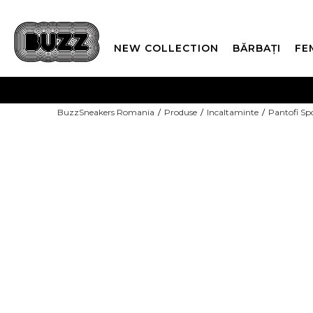
NEW COLLECTION
BĂRBAȚI
FE
PLATA
BuzzSneakers Romania
Produse
Incaltaminte
Pantofi Sp
CUMPĂRĂ ACUM, PLAT