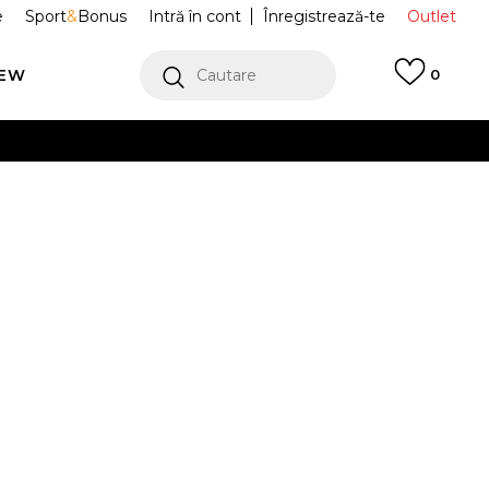
e
Sport
&
Bonus
Intră în cont
Înregistrează-te
Outlet
REW
Cautare
0
erCard!
cu Klarna
VEZI MAI MULT
tofi Sport
A11505C
er
Alertă preț redus