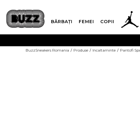
BĂRBAȚI
FEMEI
COPII
PLATA
BuzzSneakers Romania
Produse
Incaltaminte
Pantofi Sp
CUMPĂRĂ ACUM, PLAT