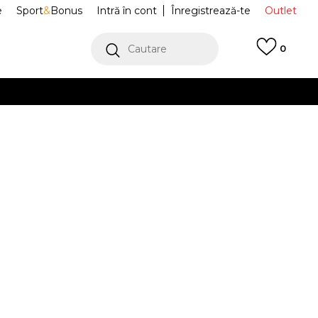
e
Sport
&
Bonus
Intră în cont
Înregistrează-te
Outlet
Cautare
0
erCard!
cu Klarna
VEZI MAI MULT
ofi Sport L003
49SMA0006_08C
Alertă preț redus