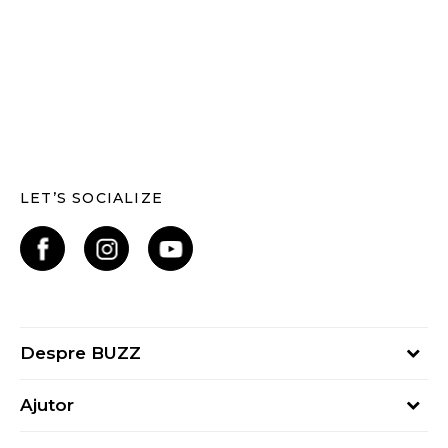
LET’S SOCIALIZE
Despre BUZZ
Despre noi
Ajutor
Hai în echipa noastră
Întrebări frecvente