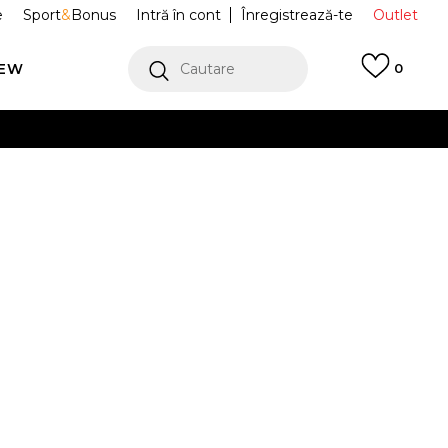
e
Sport
&
Bonus
Intră în cont
Înregistrează-te
Outlet
REW
Cautare
0
erCard!
cu Klarna
VEZI MAI MULT
 Pantofi Sport
M1906AF
Alertă preț redus