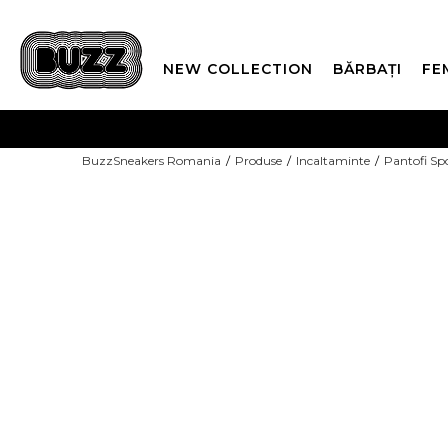
NEW COLLECTION
BĂRBAȚI
FE
PLATA
BuzzSneakers Romania
Produse
Incaltaminte
Pantofi Sp
CUMPĂRĂ ACUM, PLAT