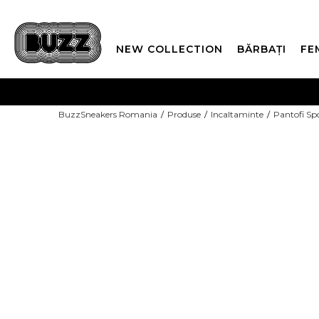
NEW COLLECTION
BĂRBAȚI
FE
PLATA
BuzzSneakers Romania
Produse
Incaltaminte
Pantofi Sp
CUMPĂRĂ ACUM, PLAT