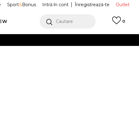
e
Sport
&
Bonus
Intră în cont
Înregistrează-te
Outlet
REW
Cautare
0
erCard!
cu Klarna
VEZI MAI MULT
ort Cloudnova
3ME30413298
2.5
9.5
43
10
44
10.5
11
45
29
7
27.5
28
44.5
28.5