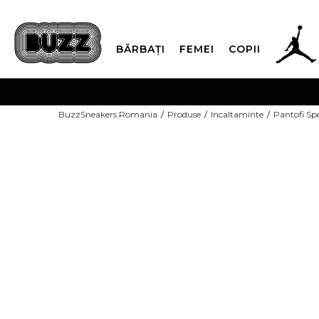
BĂRBAȚI
FEMEI
COPII
PLATA
BuzzSneakers Romania
Produse
Incaltaminte
Pantofi Sp
CUMPĂRĂ ACUM, PLAT
-30% COD NIKE