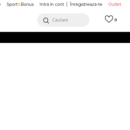
e
Sport
&
Bonus
Intră în cont
Înregistrează-te
Outlet
Cautare
0
erCard!
cu Klarna
VEZI MAI MULT
port Air Force 1
IB6388-001
Alertă preț redus