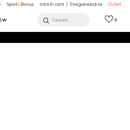
e
Sport
&
Bonus
Intră în cont
Înregistrează-te
Outlet
REW
Cautare
0
erCard!
cu Klarna
VEZI MAI MULT
port Air Force 1
DZ1847-112
Alertă preț redus