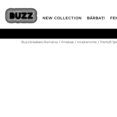
NEW COLLECTION
BĂRBAȚI
FE
PLATA
BuzzSneakers Romania
Produse
Incaltaminte
Pantofi Sp
CUMPĂRĂ ACUM, PLAT
-10% COD NIKE