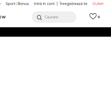
e
Sport
&
Bonus
Intră în cont
Înregistrează-te
Outlet
REW
Cautare
0
erCard!
cu Klarna
VEZI MAI MULT
fi Sport
JR2462
 2/3
4-
37
5
38
5-
38
6
39 1/3
.5
1/3
23
23.5
2/3
24
24.5
 1/3
8
42
8-
42
9
43 1/3
9-
44
6
26.5
2/3
27
27.5
28
46
11-
46
12
47
12-
48
13
48