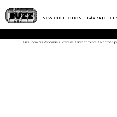
NEW COLLECTION
BĂRBAȚI
FE
PLATA
BuzzSneakers Romania
Produse
Incaltaminte
Pantofi Sp
CUMPĂRĂ ACUM, PLAT