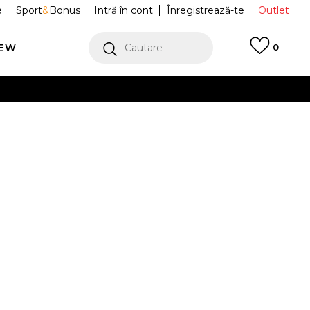
e
Sport
&
Bonus
Intră în cont
Înregistrează-te
Outlet
REW
Cautare
0
erCard!
cu Klarna
VEZI MAI MULT
 Sport WAFFLE
DX9428-100
42
9
42.5
9.5
43
10
44
10.5
.5
27
27.5
28
44.5
46
12.5
47
28.5
0
30.5