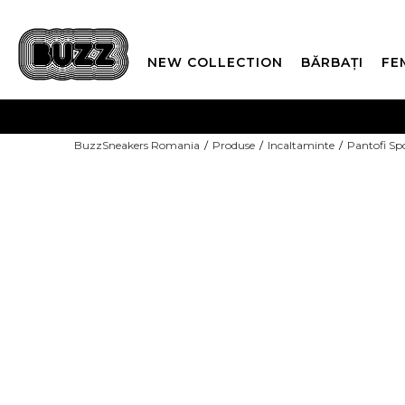
NEW COLLECTION
BĂRBAȚI
FE
PLATA
BuzzSneakers Romania
Produse
Incaltaminte
Pantofi Sp
CUMPĂRĂ ACUM, PLAT