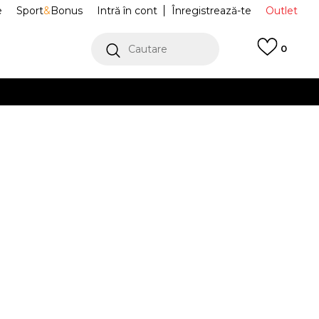
e
Sport
&
Bonus
Intră în cont
Înregistrează-te
Outlet
Cautare
0
erCard!
cu Klarna
VEZI MAI MULT
port Air Force 1
CI0919-122
Alertă preț redus