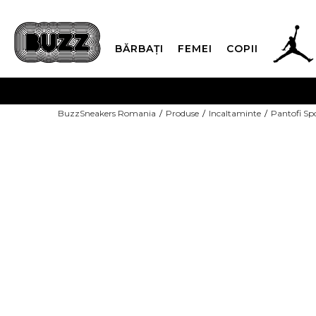
BĂRBAȚI
FEMEI
COPII
PLATA
BuzzSneakers Romania
Produse
Incaltaminte
Pantofi Sp
CUMPĂRĂ ACUM, PLAT