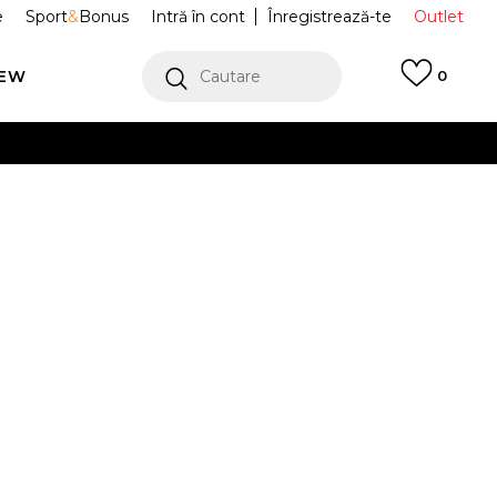
e
Sport
&
Bonus
Intră în cont
Înregistrează-te
Outlet
REW
Cautare
0
erCard!
cu Klarna
VEZI MAI MULT
port Air Force 1
CT3839-007
Alertă preț redus