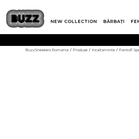
NEW COLLECTION
BĂRBAȚI
FE
PLATA
BuzzSneakers Romania
Produse
Incaltaminte
Pantofi Sp
CUMPĂRĂ ACUM, PLAT