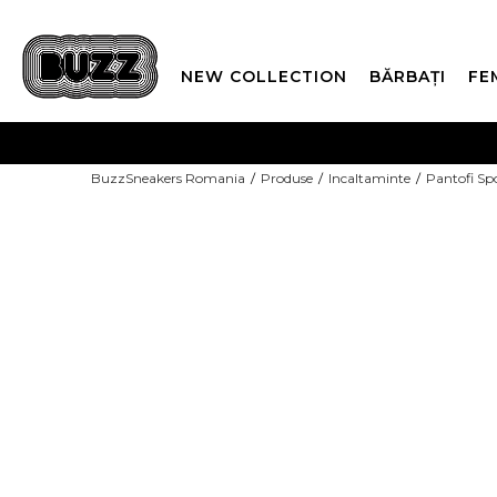
NEW COLLECTION
BĂRBAȚI
FE
PLATA
BuzzSneakers Romania
Produse
Incaltaminte
Pantofi Sp
CUMPĂRĂ ACUM, PLAT