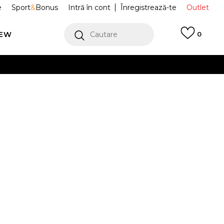
e
Sport
&
Bonus
Intră în cont
Înregistrează-te
Outlet
REW
Cautare
0
erCard!
cu Klarna
VEZI MAI MULT
ort
3WE10013433
Alertă preț redus