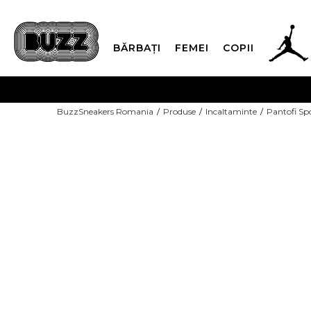
BĂRBAȚI
FEMEI
COPII
PLATA
BuzzSneakers Romania
Produse
Incaltaminte
Pantofi Sp
CUMPĂRĂ ACUM, PLAT
-20% COD NIKE