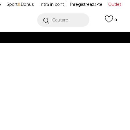
e
Sport
&
Bonus
Intră în cont
Înregistrează-te
Outlet
Cautare
0
erCard!
cu Klarna
VEZI MAI MULT
Sport Air Max
IB6689-400
Alertă preț redus