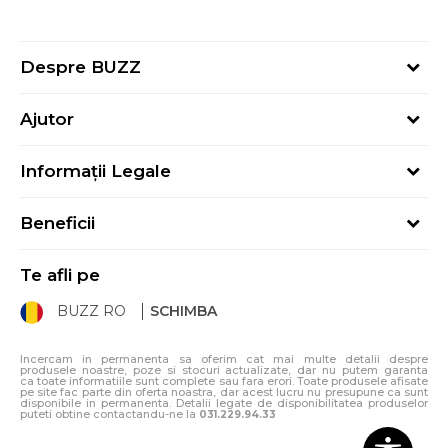
Despre BUZZ
Despre noi
Ajutor
Hai în echipa noastră
Întrebări frecvente
Contact
Informații Legale
Cum cumpăr
Magazine
Termeni și Condiții
Cum mă înregistrez
Blog
Beneficii
Politica de Confidențialitate
Retur
Sport&Bonus - Detalii
Politica Cookie
Starea comenzii
Te afli pe
Sport&Bonus - Regulament
ANPC
Procedura de retur
BUZZ RO
SCHIMBA
Card Cadou
ANPC – SAL
Condiții de livrare
Klarna - 3 rate fără dobândă
Incercam in permanenta sa oferim cat mai multe detalii despre
produsele noastre, poze si stocuri actualizate, dar nu putem garanta
ca toate informatiile sunt complete sau fara erori. Toate produsele afisate
pe site fac parte din oferta noastra, dar acest lucru nu presupune ca sunt
disponibile in permanenta. Detalii legate de disponibilitatea produselor
puteti obtine contactandu-ne la
031.229.94.33