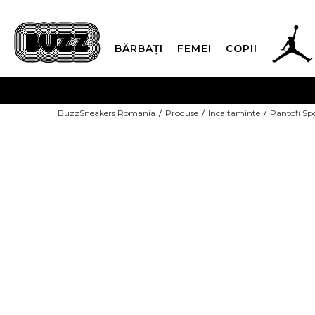
BĂRBAȚI
FEMEI
COPII
PLATA
BuzzSneakers Romania
Produse
Incaltaminte
Pantofi Sp
CUMPĂRĂ ACUM, PLAT