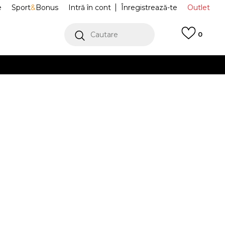
e
Sport
&
Bonus
Intră în cont
Înregistrează-te
Outlet
Cautare
0
erCard!
cu Klarna
VEZI MAI MULT
fi Sport LWST
JI3126
Alertă preț redus