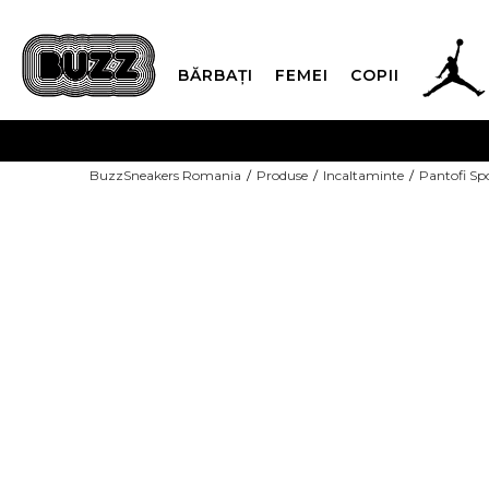
BĂRBAȚI
FEMEI
COPII
PLATA
BuzzSneakers Romania
Produse
Incaltaminte
Pantofi Sp
CUMPĂRĂ ACUM, PLAT