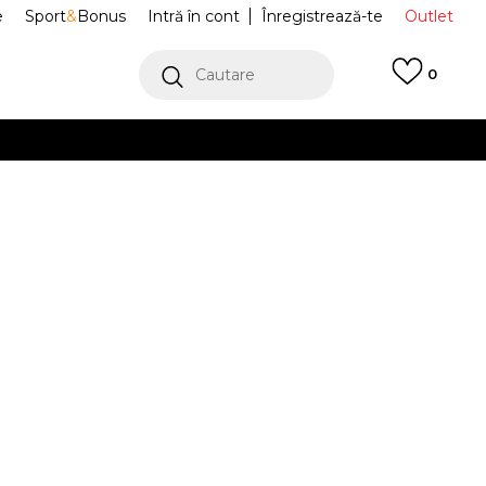
e
Sport
&
Bonus
Intră în cont
Înregistrează-te
Outlet
Cautare
0
erCard!
cu Klarna
VEZI MAI MULT
fi Sport
BB8465
Alertă preț redus