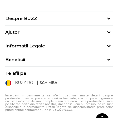
Despre BUZZ
Despre noi
Ajutor
Hai în echipa noastră
Întrebări frecvente
Contact
Informații Legale
Cum cumpăr
Magazine
Termeni și Condiții
Cum mă înregistrez
Blog
Beneficii
Politica de Confidențialitate
Retur
Sport&Bonus - Detalii
Politica Cookie
Starea comenzii
Te afli pe
Sport&Bonus - Regulament
ANPC
Procedura de retur
BUZZ RO
SCHIMBA
Card Cadou
ANPC – SAL
Condiții de livrare
Klarna - 3 rate fără dobândă
Incercam in permanenta sa oferim cat mai multe detalii despre
produsele noastre, poze si stocuri actualizate, dar nu putem garanta
ca toate informatiile sunt complete sau fara erori. Toate produsele afisate
pe site fac parte din oferta noastra, dar acest lucru nu presupune ca sunt
disponibile in permanenta. Detalii legate de disponibilitatea produselor
puteti obtine contactandu-ne la
031.229.94.33