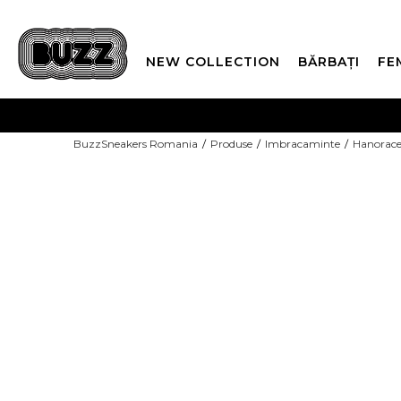
NEW COLLECTION
BĂRBAȚI
FE
PLATA
BuzzSneakers Romania
Produse
Imbracaminte
Hanorac
CUMPĂRĂ ACUM, PLAT