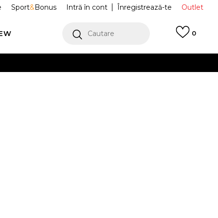
e
Sport
&
Bonus
Intră în cont
Înregistrează-te
Outlet
REW
Cautare
0
erCard!
cu Klarna
VEZI MAI MULT
E Hanorace
MT33564-BK
ley Shan
Alertă preț redus