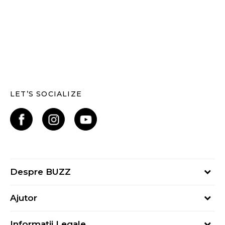
LET’S SOCIALIZE
Despre BUZZ
Despre noi
Ajutor
Hai în echipa noastră
Întrebări frecvente
Contact
Informații Legale