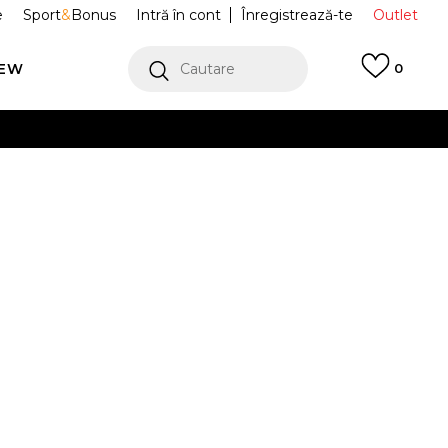
e
Sport
&
Bonus
Intră în cont
Înregistrează-te
Outlet
REW
Cautare
0
erCard!
cu Klarna
VEZI MAI MULT
fi Sport AIR
FQ8138-600
ETRO
Alertă preț redus