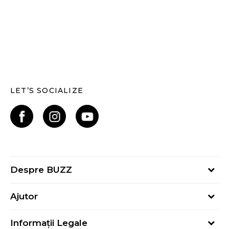
LET’S SOCIALIZE
Despre BUZZ
Despre noi
Ajutor
Hai în echipa noastră
Întrebări frecvente
Contact
Informații Legale