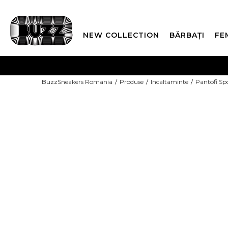
NEW COLLECTION
BĂRBAȚI
FE
PLATA
BuzzSneakers Romania
Produse
Incaltaminte
Pantofi Sp
CUMPĂRĂ ACUM, PLAT
-30% COD NIKE