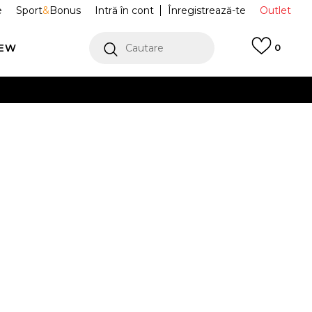
e
Sport
&
Bonus
Intră în cont
Înregistrează-te
Outlet
REW
Cautare
0
erCard!
cu Klarna
VEZI MAI MULT
fi Sport Air
II1258-400
SE
Alertă preț redus