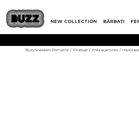
NEW COLLECTION
BĂRBAȚI
FE
PLATA
BuzzSneakers Romania
Produse
Imbracaminte
Hanorac
CUMPĂRĂ ACUM, PLAT
-40% COD NIKE