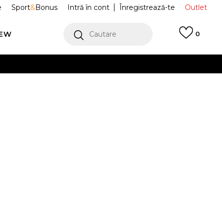
e
Sport
&
Bonus
Intră în cont
Înregistrează-te
Outlet
REW
Cautare
0
erCard!
cu Klarna
VEZI MAI MULT
race MJ
95F092-023
Alertă preț redus
3
%
)