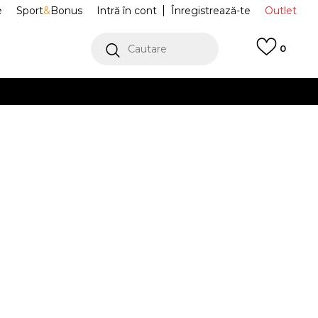
e
Sport
&
Bonus
Intră în cont
Înregistrează-te
Outlet
Cautare
0
erCard!
cu Klarna
VEZI MAI MULT
 Sport GEL-
1012B981-020
R
37.5
7
38
24
7.5
39
8
39.5
8.5
40
.5
24.5
25
25.5
42
.5