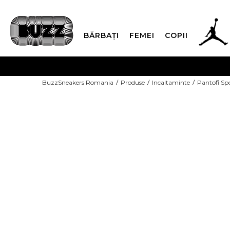
BĂRBAȚI
FEMEI
COPII
PLATA
BuzzSneakers Romania
Produse
Incaltaminte
Pantofi Sp
CUMPĂRĂ ACUM, PLAT