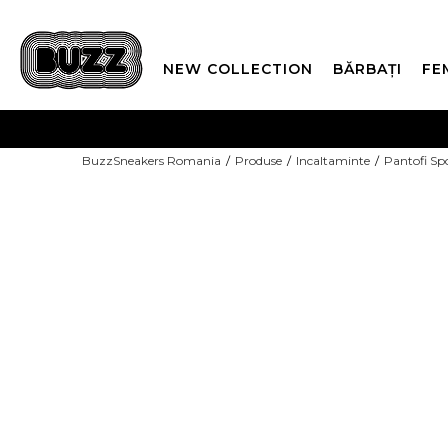
NEW COLLECTION
BĂRBAȚI
FE
PLATA
BuzzSneakers Romania
Produse
Incaltaminte
Pantofi Sp
CUMPĂRĂ ACUM, PLAT