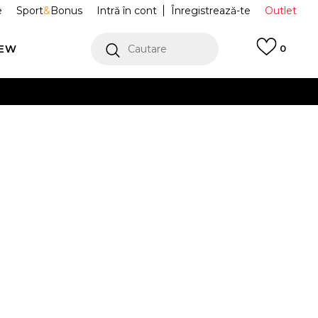
e
Sport
&
Bonus
Intră în cont
Înregistrează-te
Outlet
REW
Cautare
0
erCard!
cu Klarna
VEZI MAI MULT
Sport W AIR
857661-104
Alertă preț redus