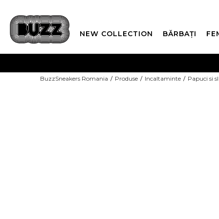
NEW COLLECTION
BĂRBAȚI
FE
PLATA
BuzzSneakers Romania
Produse
Incaltaminte
Papuci si s
CUMPĂRĂ ACUM, PLAT