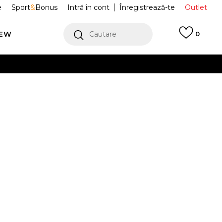
e
Sport
&
Bonus
Intră în cont
Înregistrează-te
Outlet
REW
Cautare
0
erCard!
cu Klarna
VEZI MAI MULT
 W NIKE CALM
DX4816-702
Alertă preț redus