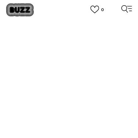
0
PLATA CU CARDUL
Plateste in siguranta cu cardul Visa sau MasterCard!
CUMPĂRĂ ACUM, PLATESTE MAI TÂRZIU
3 rate fără dobândă fără card de credit cu Klarna
VEZI MAI MULT
KORISNIČKI SERVIS - PRAVO
NA
ODUSTAJANJE/POVRAĆAJ
ROBE
U slučaju vraćanja robe ili povraćaja sredstava kupcu
koji je predhodno platio nekom od platnih kartica,
delimično ili u celosti, a bez obzira na razlog vraćanja,
Buzzsneakers Online Shop
je u obavezi da povraćaj
vrši isključivo preko VISA, EC/MC i Maestro metoda
plaćanja, što znači da će banka na zahtev prodavca