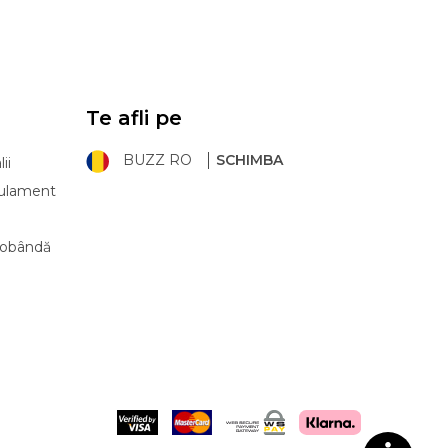
Te afli pe
BUZZ RO
SCHIMBA
ii
ulament
 dobândă