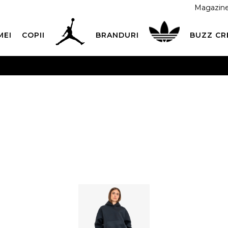
Magazin
MEI
COPII
BRANDURI
BUZZ C
 CU CARDUL
Plateste in siguranta cu cardul Visa sau Mast
ESTE MAI TÂRZIU
3 rate fără dobândă fără card de credit 