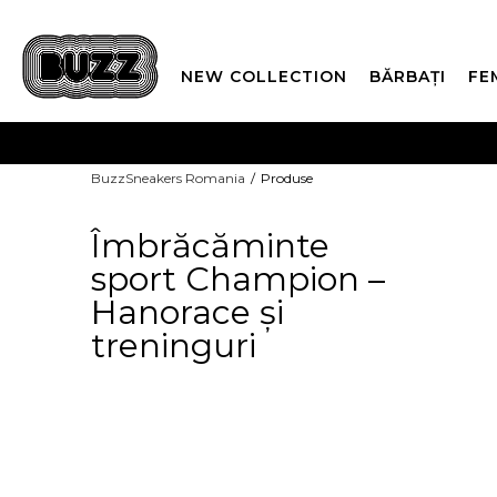
NEW COLLECTION
BĂRBAȚI
FE
PLATA
BuzzSneakers Romania
Produse
CUMPĂRĂ ACUM, PLAT
Îmbrăcăminte
sport Champion –
Hanorace și
treninguri