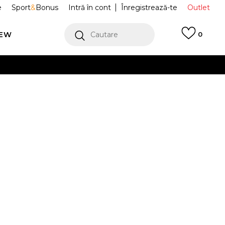
e
Sport
&
Bonus
Intră în cont
Înregistrează-te
Outlet
REW
Cautare
0
erCard!
cu Klarna
VEZI MAI MULT
ri NK
DC4244-006
KPK
Alertă preț redus
8
%
)