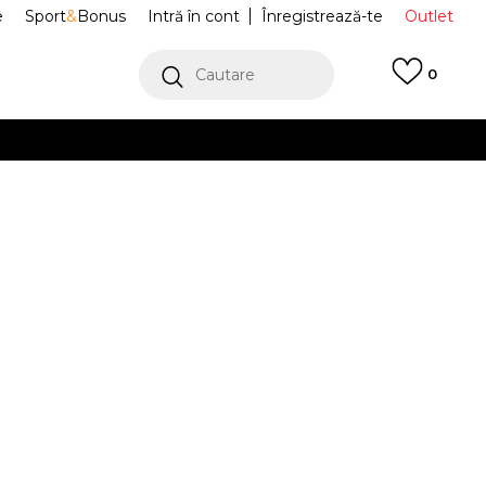
e
Sport
&
Bonus
Intră în cont
Înregistrează-te
Outlet
Cautare
0
erCard!
cu Klarna
VEZI MAI MULT
i Heritage 2.0
IB4343-320
Alertă preț redus