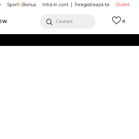
e
Sport
&
Bonus
Intră în cont
Înregistrează-te
Outlet
REW
Cautare
0
erCard!
cu Klarna
VEZI MAI MULT
csacuri
NP0A4GGHG0A1
Alertă preț redus
0
%
)