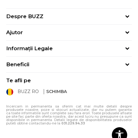
Despre BUZZ
Despre noi
Ajutor
Hai în echipa noastră
Întrebări frecvente
Contact
Informații Legale
Cum cumpăr
Magazine
Termeni și Condiții
Cum mă înregistrez
Blog
Beneficii
Politica de Confidențialitate
Retur
Sport&Bonus - Detalii
Politica Cookie
Starea comenzii
Te afli pe
Sport&Bonus - Regulament
ANPC
Procedura de retur
BUZZ RO
SCHIMBA
Card Cadou
ANPC – SAL
Condiții de livrare
Klarna - 3 rate fără dobândă
Incercam in permanenta sa oferim cat mai multe detalii despre
produsele noastre, poze si stocuri actualizate, dar nu putem garanta
ca toate informatiile sunt complete sau fara erori. Toate produsele afisate
pe site fac parte din oferta noastra, dar acest lucru nu presupune ca sunt
disponibile in permanenta. Detalii legate de disponibilitatea produselor
puteti obtine contactandu-ne la
031.229.94.33