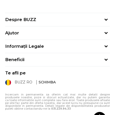
Despre BUZZ
Despre noi
Ajutor
Hai în echipa noastră
Întrebări frecvente
Contact
Informații Legale
Cum cumpăr
Magazine
Termeni și Condiții
Cum mă înregistrez
Blog
Beneficii
Politica de Confidențialitate
Retur
Sport&Bonus - Detalii
Politica Cookie
Starea comenzii
Te afli pe
Sport&Bonus - Regulament
ANPC
Procedura de retur
BUZZ RO
SCHIMBA
Card Cadou
ANPC – SAL
Condiții de livrare
Klarna - 3 rate fără dobândă
Incercam in permanenta sa oferim cat mai multe detalii despre
produsele noastre, poze si stocuri actualizate, dar nu putem garanta
ca toate informatiile sunt complete sau fara erori. Toate produsele afisate
pe site fac parte din oferta noastra, dar acest lucru nu presupune ca sunt
disponibile in permanenta. Detalii legate de disponibilitatea produselor
puteti obtine contactandu-ne la
031.229.94.33