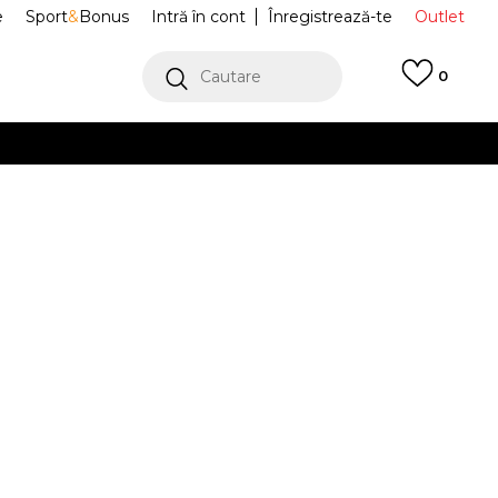
e
Sport
&
Bonus
Intră în cont
Înregistrează-te
Outlet
Cautare
0
erCard!
cu Klarna
VEZI MAI MULT
 Rucsacuri
910B8550NSZ
Alertă preț redus