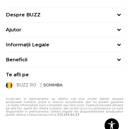
Despre BUZZ
Despre noi
Ajutor
Hai în echipa noastră
Întrebări frecvente
Contact
Informații Legale
Cum cumpăr
Magazine
Termeni și Condiții
Cum mă înregistrez
Blog
Beneficii
Politica de Confidențialitate
Retur
Sport&Bonus - Detalii
Politica Cookie
Starea comenzii
Te afli pe
Sport&Bonus - Regulament
ANPC
Procedura de retur
BUZZ RO
SCHIMBA
Card Cadou
ANPC – SAL
Condiții de livrare
Klarna - 3 rate fără dobândă
Incercam in permanenta sa oferim cat mai multe detalii despre
produsele noastre, poze si stocuri actualizate, dar nu putem garanta
ca toate informatiile sunt complete sau fara erori. Toate produsele afisate
pe site fac parte din oferta noastra, dar acest lucru nu presupune ca sunt
disponibile in permanenta. Detalii legate de disponibilitatea produselor
puteti obtine contactandu-ne la
031.229.94.33