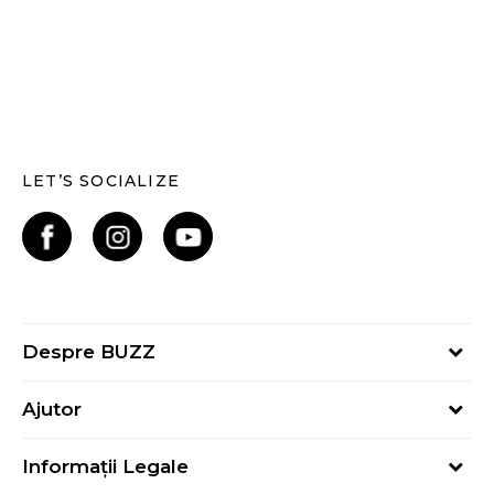
LET’S SOCIALIZE
Despre BUZZ
Despre noi
Ajutor
Hai în echipa noastră
Întrebări frecvente
Contact
Informații Legale
Cum cumpăr
Magazine